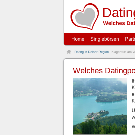
Datin
Welches Dat
Home
Singlebörsen
Part
|
Dating in Deiner Region
| Klagenfurt am 
Welches Datingport
I
K
e
K
U
w
W