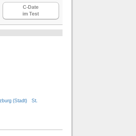
C-Date
im Test
zburg (Stadt)
St.