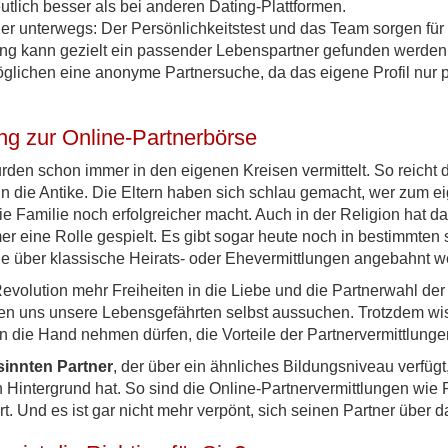
tlich besser als bei anderen Dating-Plattformen.
 unterwegs: Der Persönlichkeitstest und das Team sorgen für e
g kann gezielt ein passender Lebenspartner gefunden werden
glichen eine anonyme Partnersuche, da das eigene Profil nur p
ng zur Online-Partnerbörse
den schon immer in den eigenen Kreisen vermittelt. So reicht 
in die Antike. Die Eltern haben sich schlau gemacht, wer zum
e Familie noch erfolgreicher macht. Auch in der Religion hat da
er eine Rolle gespielt. Es gibt sogar heute noch in bestimmten 
die über klassische Heirats- oder Ehevermittlungen angebahnt 
evolution mehr Freiheiten in die Liebe und die Partnerwahl d
en uns unsere Lebensgefährten selbst aussuchen. Trotzdem w
 in die Hand nehmen dürfen, die Vorteile der Partnervermittlung
sinnten Partner
, der über ein ähnliches Bildungsniveau verfügt
n Hintergrund hat. So sind die Online-Partnervermittlungen wie
ert. Und es ist gar nicht mehr verpönt, sich seinen Partner über d