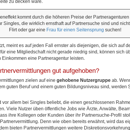
eite zu decken wäre.
beneffekt kommt durch die höheren Preise der Partneragenturen
r Singles, die wirklich ernsthaft auf Partnersuche sind und nich
Flirt oder gar eine
Frau für einen Seitensprung
suchen!
t, meint es auf jeden Fall ernster als diejenigen, die sich auf d
für eine Mitgliedschaft nicht gerade niedrig sind, können sich
n Einkommen eine Partneragentur leisten.
artnervermittlungen gut aufgehoben?
rmittlungen zielen auf eine
gehobene Nutzergruppe
ab. Wenn
em guten Beruf und einem guten Bildungsniveau sind, werden S
d vor allem bei Singles beliebt, die einen geschlossenen Rah
. Viele Nutzer üben öffentliche Jobs wie Ärzte, Anwälte, Beam
ass ihre Kollegen oder Kunden über ihr Partnersuche-Profil st
e Partnervermittlung. Denn wie oben bereits erwähnt, wird das e
dem bieten Partnervermittlungen weitere Diskretionsvorkehrung