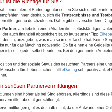
 ist die Richtige für Sie?
wahl einer Internet Partneragentur sollten Sie sich darüber infor
 empfehlen Ihnen deshalb, sich die
Testergebnisse und Testbe
vermittler genau durchzulesen. Dabei gibt es verschiedene Din
n Partner
, am liebsten einen Akademiker, selbstständigen Unt
der auch finanziell abgesichert ist, so lautet unser Tipp
Elitepa
rderlich, anzugeben, was man so in der Tasche hat. Keine Sorge
n ist nur für das Matching notwendig. Ob für einen eine Geldelite
er ist, sollte jeder selbst beurteilen. Bei den genannten Anbiete
Position und der soziale Status des gesuchten Partners eine unt
 Menschen fürs Leben suchen, fällt
eDarling
sehr positiv auf. eD
net.
n seriösen Partnervermittlungen
tlungen sind höher als bei Singlebörsen, allerdings sind diese
ervermittler absolut gerechtfertigt.
ervermittlungen gibt es deshalb nicht, da der Aufwand einer Onl