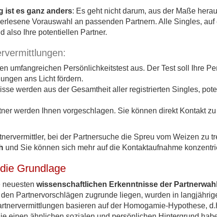
g ist es ganz anders
: Es geht nicht darum, aus der Maße herau
erlesene Vorauswahl an passenden Partnern. Alle Singles, auf d
nd also Ihre potentiellen Partner.
ervermittlungen:
inen umfangreichen Persönlichkeitstest aus. Der Test soll Ihre 
ungen ans Licht fördern.
se werden aus der Gesamtheit aller registrierten Singles, poten
ner werden Ihnen vorgeschlagen. Sie können direkt Kontakt zu
nervermittler, bei der Partnersuche die Spreu vom Weizen zu t
h
und Sie können sich mehr auf die Kontaktaufnahme konzentri
 die Grundlage
e neuesten
wissenschaftlichen Erkenntnisse der Partnerwah
 den Partnervorschlägen zugrunde liegen, wurden in langjährig
artnervermittlungen basieren auf der Homogamie-Hypothese, d.h
e einen ähnlichen sozialen und persönlichen Hintergrund ha