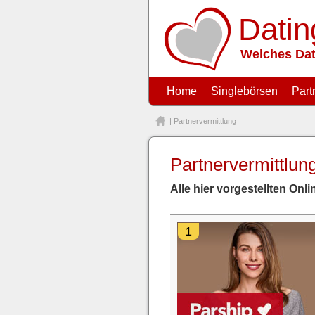
Datin
Welches Dat
Home
Singlebörsen
Part
| Partnervermittlung
Partnervermittlun
Alle hier vorgestellten On
1