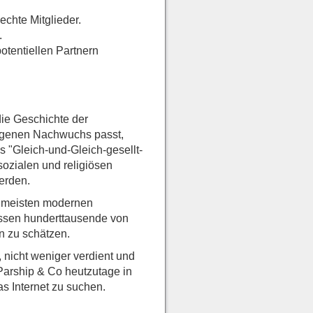
chte Mitglieder.
.
otentiellen Partnern
die Geschichte der
 eigenen Nachwuchs passt,
s "Gleich-und-Gleich-gesellt-
sozialen und religiösen
werden.
er meisten modernen
issen hunderttausende von
en zu schätzen.
, nicht weniger verdient und
 Parship & Co heutzutage in
as Internet zu suchen.