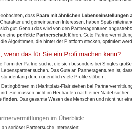
 beobachten, dass
Paare mit ähnlichen Lebenseinstellungen 
Charakter und gemeinsamen Interessen, haben Spaß miteinande
ch gut. Genau das wird von den Partneragenturen angestrebt: S
nen eine
perfekte Partnerschaft
führen. Gute Partnervermittlun
die Algorithmen, die hinter der Plattform stecken, optimiert wer
 wenn das für Sie ein Profi machen kann?
ne Form der Partnersuche, die sich besonders bei Singles großer 
m Lebenspartner suchen. Das Gute an Partneragenturen ist, das
tundenlang durch unendlich viele Profile stöbern.
Datingbörsen mit Marktplatz-Flair stehen bei Partnervermittlun
nd. Sie müssen nicht im Heuhaufen nach einer Nadel suchen. 
e finden
. Das gesamte Wesen des Menschen und nicht nur eine
artnervermittlungen im Überblick:
h an seriöser Partnersuche interessiert.