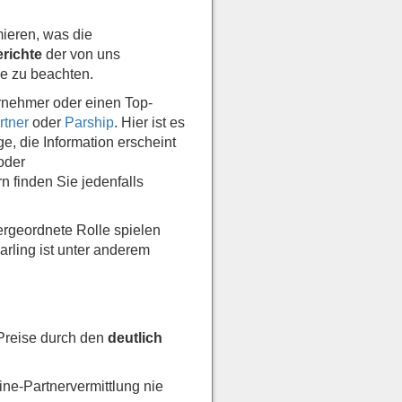
mieren, was die
richte
der von uns
ge zu beachten.
ernehmer oder einen Top-
rtner
oder
Parship
. Hier ist es
, die Information erscheint
 oder
rn finden Sie jedenfalls
ergeordnete Rolle spielen
arling ist unter anderem
 Preise durch den
deutlich
ine-Partnervermittlung nie