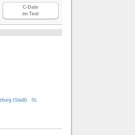
C-Date
im Test
zburg (Stadt)
St.