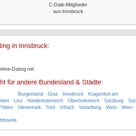
C-Date-Mitglieder
aus Innsbruck
ing in Innsbruck:
line-Dating mit
ht für andere Bundesland & Städte:
Burgenland
Graz
Innsbruck
Klagenfurt am
nten
Linz
Niederösterreich
Oberösterreich
Salzburg
Sal
Pölten
Steiermark
Tirol
Villach
Vorarlberg
Wels
Wien
htsseite