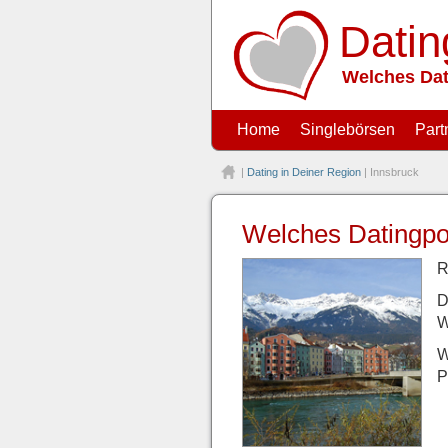
Datin
Welches Dat
Home
Singlebörsen
Part
|
Dating in Deiner Region
| Innsbruck
Welches Datingpor
R
D
W
W
P